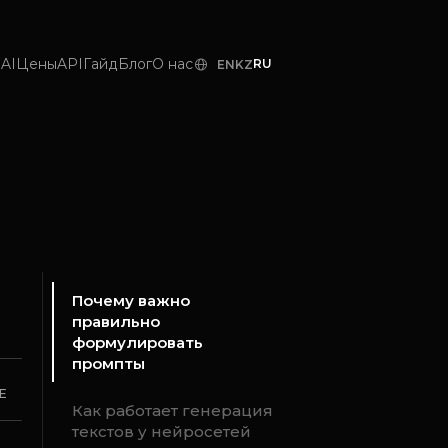
AI
Цены
API
Гайд
Блог
О нас
RU
EN
KZ
Почему важно
правильно
формулировать
промпты
Е
Как работает генерация
текстов у нейросетей