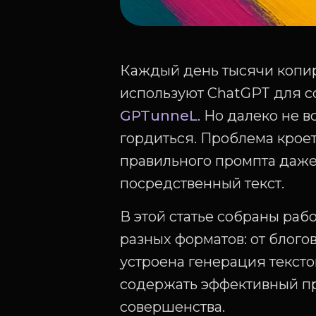
Каждый день тысячи копир
используют ChatGPT для с
GPTunneL
. Но далеко не 
гордиться. Проблема крое
правильного промпта даже
посредственный текст.
В этой статье собраны ра
разных форматов: от блого
устроена генерация тексто
содержать эффективный про
совершенства.