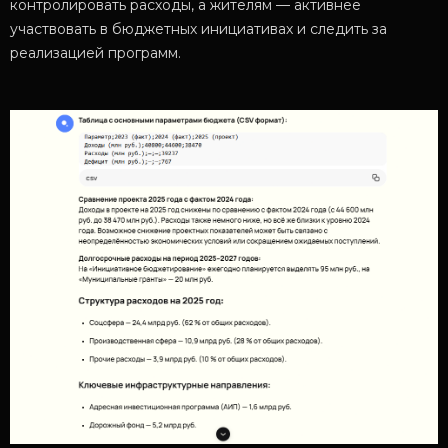
контролировать расходы, а жителям — активнее
участвовать в бюджетных инициативах и следить за
реализацией программ.