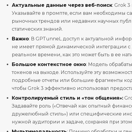
Актуальные данные через веб-поиск
: Grok 
Указывайте в промпте, если вам необходимы с
рыночных трендов или недавних научных публи
статических знаний.
Важно
: В GPTunneL доступ к актуальной инфо
не имеет прямой динамической интеграции с X 
реальном времени, как это может быть в ее на
Большое контекстное окно
: Модель обрабаты
токенов на выходе. Используйте эту возможность
подробные отчеты или большие фрагменты код
чтобы Grok 3 эффективно использовал предоста
Контролируемый стиль и «тон общения»:
Gro
Задавайте роль («Отвечай как опытный финанс
дружелюбный стиль») или специфические инстр
нужной аудитории и задаче, сохраняя при этом
Мультимодальность
: Помимо обработки и ген