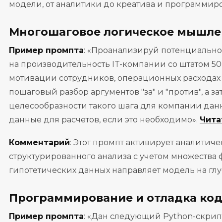
модели, от аналитики до креатива и программир
Многошаговое логическое мышле
Пример промпта
: «Проанализируй потенциальн
на производительность IT-компании со штатом 5
мотивации сотрудников, операционных расходах 
пошаговый разбор аргументов "за" и "против", а 
целесообразности такого шага для компании данн
данные для расчетов, если это необходимо».
Чита
Комментарий
: Этот промпт активирует аналитичес
структурированного анализа с учетом множества 
гипотетических данных направляет модель на гл
Программирование и отладка ко
Пример промпта
: «Дан следующий Python-скрипт 