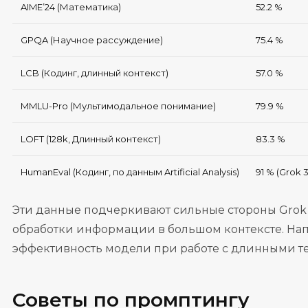
AIME’24 (Математика)
52.2 %
GPQA (Научное рассуждение)
75.4 %
LCB (Кодинг, длинный контекст)
57.0 %
MMLU-Pro (Мультимодальное понимание)
79.9 %
LOFT (128k, Длинный контекст)
83.3 %
HumanEval (Кодинг, по данным Artificial Analysis)
91 % (Grok 3
Эти данные подчеркивают сильные стороны Grok 3
обработки информации в большом контексте. Нап
эффективность модели при работе с длинными те
Советы по промптингу