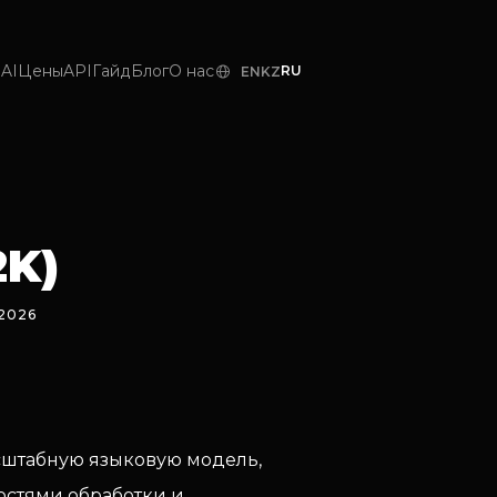
AI
Цены
API
Гайд
Блог
О нас
RU
EN
KZ
2K)
 2026
масштабную языковую модель,
остями обработки и