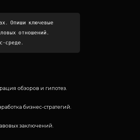
ах. Опиши ключевые
еловых отношений.
с-среде.
ация обзоров и гипотез.
зработка бизнес-стратегий.
авовых заключений.