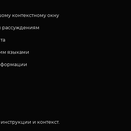
шому контекстному окну
ым рассуждениям
та
ким языками
информации
инструкции и контекст.