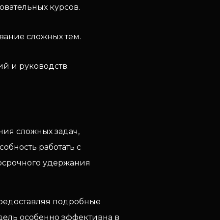
овательных курсов.
вание сложных тем.
й и руководств.
ния сложных задач,
обность работать с
госрочного удержания
предоставляя подробные
одель особенно эффективна в