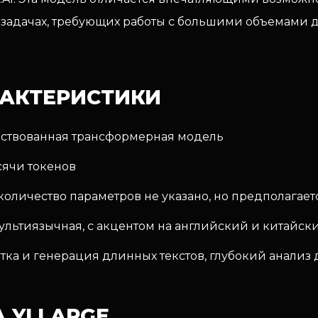
в задачах, требующих работы с большими объемами
АКТЕРИСТИКИ
нствованная трансформерная модель
сячи токенов
количество параметров не указано, но предполагаетс
льтиязычная, с акцентом на английский и китайск
ка и генерация длинных текстов, глубокий анализ
YI LARGE