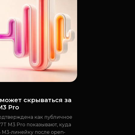
о может скрываться за
M3 Pro
 подтверждена как публичное
2.7T M3 Pro показывают, куда
ь M3-линейку после open-