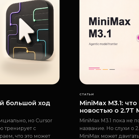
СТАТЬИ
й большой ход
MiniMax M3.1: чт
новостью о 2.7T 
ициально, но Cursor
MiniMax M3.1 пока не
ю тренирует с
название. Но слухи о 
раем, что это может
MiniMax может двигат