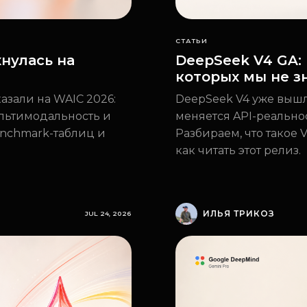
СТАТЬИ
хнулась на
DeepSeek V4 GA:
которых мы не з
азали на WAIC 2026:
DeepSeek V4 уже вышла
ультимодальность и
меняется API-реальност
enchmark-таблиц и
Разбираем, что такое V
как читать этот релиз.
ИЛЬЯ ТРИКОЗ
JUL 24, 2026