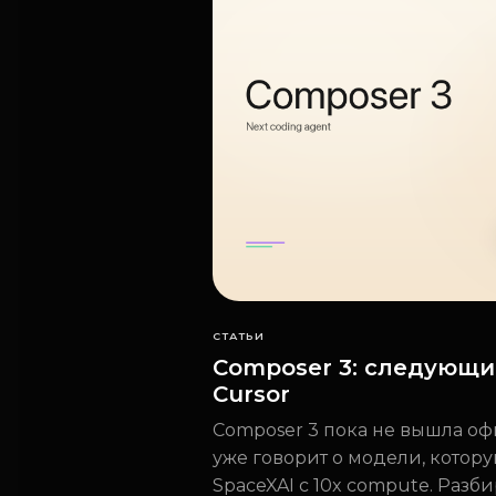
СТАТЬИ
Composer 3: следующи
Cursor
Composer 3 пока не вышла оф
уже говорит о модели, котору
SpaceXAI с 10x compute. Разби