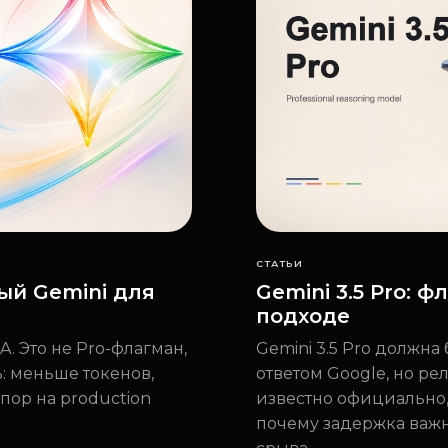
СТАТЬИ
рый Gemini для
Gemini 3.5 Pro: 
подходе
A. Это не Pro-флагман,
Gemini 3.5 Pro должна
: меньше токенов,
ответом Google, но ре
упор на production
известно официально,
почему задержка важ