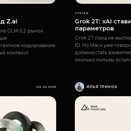
СТАТЬИ
д Z.ai
Grok 2T: xAI ста
параметров
сле GLM-5.2 рынок
Grok 2T пока не выгл
ьше
ID. Но Маск уже говор
агентное кодирование
должна стать развитие
й контекст.
сколько пользы остал
ИЛЬЯ ТРИКОЗ
JUL 24, 2026