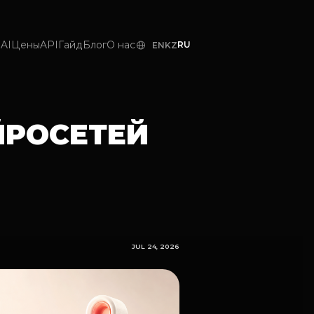
AI
Цены
API
Гайд
Блог
О нас
RU
EN
KZ
ЙРОСЕТЕЙ
JUL 24, 2026