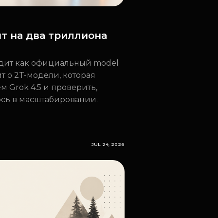
вит на два триллиона
ядит как официальный model
ит о 2T-модели, которая
м Grok 4.5 и проверить,
ось в масштабировании.
JUL 24, 2026