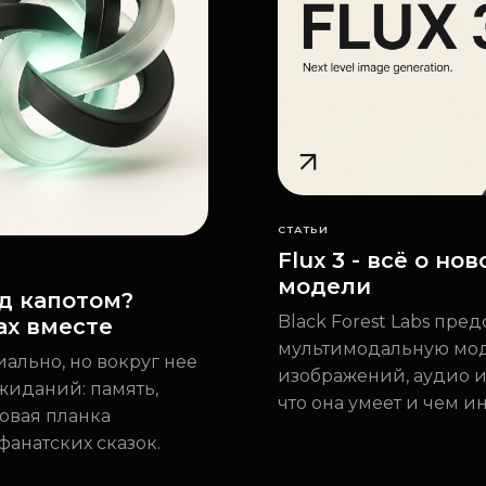
СТАТЬИ
Flux 3 - всё о н
модели
од капотом?
Black Forest Labs пред
ах вместе
мультимодальную мод
ально, но вокруг нее
изображений, аудио и a
жиданий: память,
что она умеет и чем и
новая планка
фанатских сказок.