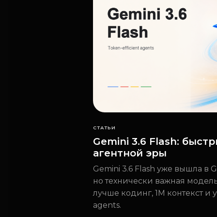
СТАТЬИ
Gemini 3.6 Flash: быст
агентной эры
Gemini 3.6 Flash уже вышла в G
но технически важная модель
лучше кодинг, 1M контекст и 
agents.