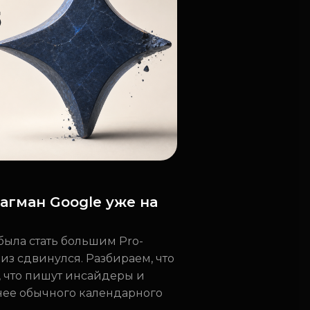
флагман Google уже на
 была стать большим Pro-
лиз сдвинулся. Разбираем, что
 что пишут инсайдеры и
нее обычного календарного