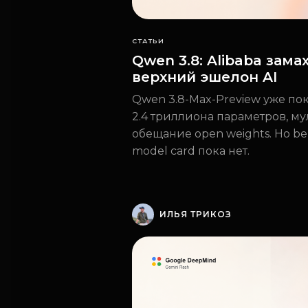
СТАТЬИ
Qwen 3.8: Alibaba зама
верхний эшелон AI
Qwen 3.8-Max-Preview уже пок
2.4 триллиона параметров, м
обещание open weights. Но b
model card пока нет.
ИЛЬЯ ТРИКОЗ